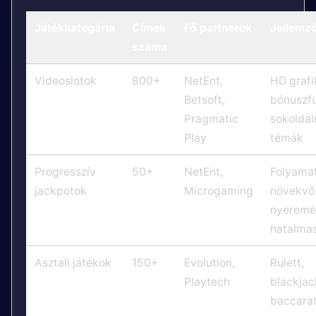
Játékkategória
Címek
Fő partnerek
Jellemz
száma
Videoslotok
800+
NetEnt,
HD grafi
Betsoft,
bónuszfu
Pragmatic
sokoldal
Play
témák
Progresszív
50+
NetEnt,
Folyama
jackpotok
Microgaming
növekvő
nyeremé
hatalmas
Asztali játékok
150+
Evolution,
Rulett,
Playtech
blackjac
baccarat