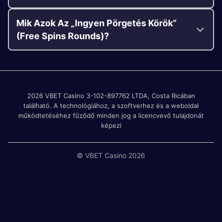
Mik Azok Az „ingyen Pörgetés Körök”
(Free Spins Rounds)?
2026 VBET Casino 3-102-897762 LTDA, Costa Ricában
található. A technológiához, a szoftverhez és a weboldal
működtetéséhez fűződő minden jog a licencvevő tulajdonát
képezi
© VBET Casino 2026