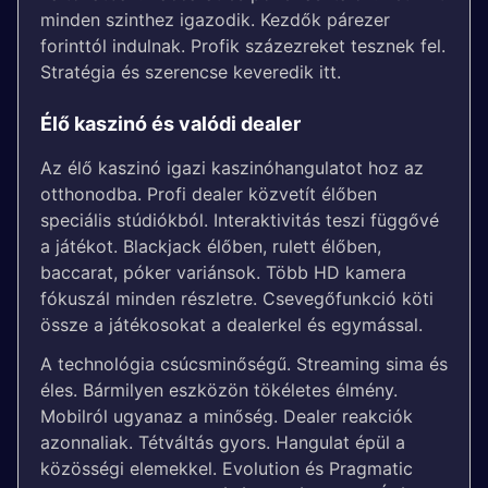
minden szinthez igazodik. Kezdők párezer
forinttól indulnak. Profik százezreket tesznek fel.
Stratégia és szerencse keveredik itt.
Élő kaszinó és valódi dealer
Az élő kaszinó igazi kaszinóhangulatot hoz az
otthonodba. Profi dealer közvetít élőben
speciális stúdiókból. Interaktivitás teszi függővé
a játékot. Blackjack élőben, rulett élőben,
baccarat, póker variánsok. Több HD kamera
fókuszál minden részletre. Csevegőfunkció köti
össze a játékosokat a dealerkel és egymással.
A technológia csúcsminőségű. Streaming sima és
éles. Bármilyen eszközön tökéletes élmény.
Mobilról ugyanaz a minőség. Dealer reakciók
azonnaliak. Tétváltás gyors. Hangulat épül a
közösségi elemekkel. Evolution és Pragmatic