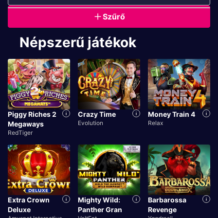
Szűrő
Népszerű játékok
Piggy Riches 2
Crazy Time
Money Train 4
Evolution
Relax
Megaways
RedTiger
Extra Crown
Mighty Wild:
Barbarossa
Deluxe
Panther Gran
Revenge