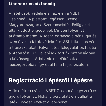
Licencek és biztonság
A játékosok védelme áll az élen a VBET
Casinónál. A platform legálisan üzemel
Magyarországon a Szerencsejáték Felügyelet
által kiadott engedéllyel. Minden folyamat
átlátható marad. A licenc garancia a pénzügyi és
személyes adatok védelmére. SSL titkosítás védi
a tranzakciókat. Folyamatos felügyelet biztosítja
a stabilitást. KYC eljárások tartják biztonságban
a közösséget. Adatvédelmi előírások a
legszigorúbbak. Így épül fel a teljes bizalom.
Regisztráció Lépésről Lépésre
A fiók létrehozása a VBET Casinónál egyszerű és
gyors folyamat. Néhány perc alatt elindulhat a
játék. Kövesd ezeket a lépéseket.