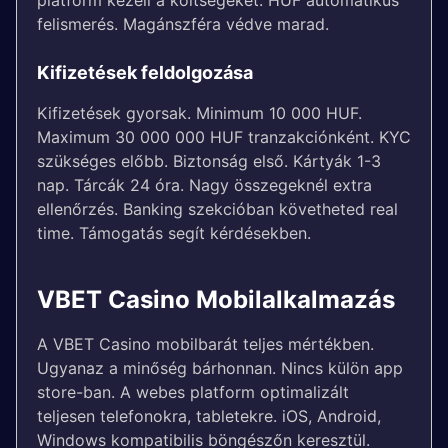
platform kezeli a költségeket. HUF automatikus
felismerés. Magánszféra védve marad.
Kifizetések feldolgozása
Kifizetések gyorsak. Minimum 10 000 HUF.
Maximum 30 000 000 HUF tranzakciónként. KYC
szükséges előbb. Biztonság első. Kártyák 1-3
nap. Tárcák 24 óra. Nagy összegeknél extra
ellenőrzés. Banking szekcióban követheted real
time. Támogatás segít kérdésekben.
VBET Casino Mobilalkalmazás
A VBET Casino mobilbarát teljes mértékben.
Ugyanaz a minőség bárhonnan. Nincs külön app
store-ban. A webes platform optimalizált
teljesen telefonokra, tabletekre. iOS, Android,
Windows kompatibilis böngészőn keresztül.