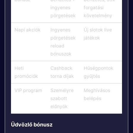
ingyenes
forgatási
pörgetések
követelmény
Napi akciók
Ingyenes
Új slotok live
pörgetések
játékok
reload
bónuszok
Heti
Cashback
Hűségpontok
promóciók
torna díjak
gyűjtés
VIP program
Személyre
Meghívásos
szabott
belépés
előnyök
Üdvözlő bónusz