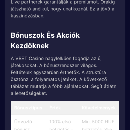
Live partnerek garantálják a prémiumot. Órákig
játszható anélkül, hogy unatkoznál. Ez a jövő a
kaszinózásban.
Bónuszok És Akciók
Kezdőknek
A VBET Casino nagylelkűen fogadja az új
játékosokat. A bónuszrendszer világos.
Feltételek egyszerűen érthetők. A struktúra
ösztönzi a folyamatos játékot. A következő
táblázat mutatja a főbb ajánlatokat. Segít átlátni
a lehetőségeket.
Bónusztípus
Érték
Követelmények
Üdvözlő
100% első
Min. 5000 HUF
bónusz
befizetés +
befizetés, 35x