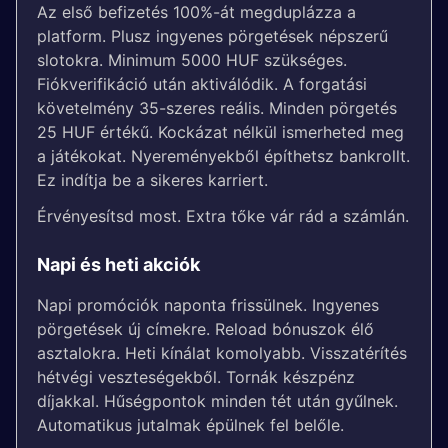
Az első befizetés 100%-át megduplázza a
platform. Plusz ingyenes pörgetések népszerű
slotokra. Minimum 5000 HUF szükséges.
Fiókverifikáció után aktiválódik. A forgatási
követelmény 35-szeres reális. Minden pörgetés
25 HUF értékű. Kockázat nélkül ismerheted meg
a játékokat. Nyereményekből építhetsz bankrollt.
Ez indítja be a sikeres karriert.
Érvényesítsd most. Extra tőke vár rád a számlán.
Napi és heti akciók
Napi promóciók naponta frissülnek. Ingyenes
pörgetések új címekre. Reload bónuszok élő
asztalokra. Heti kínálat komolyabb. Visszatérítés
hétvégi veszteségekből. Tornák készpénz
díjakkal. Hűségpontok minden tét után gyűlnek.
Automatikus jutalmak épülnek fel belőle.